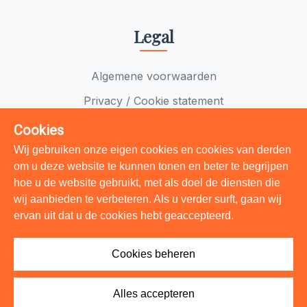
Legal
Algemene voorwaarden
Privacy / Cookie statement
Cookies Beheren
Cookies
Wij gebruiken onze eigen cookies en cookies van derden
om u deze website te kunnen tonen en beter te begrijpen
Social
hoe u de website gebruikt, met als doel de diensten die
wij aanbieden te verbeteren. Als u verder surft, gaan wij
Facebook
ervan uit dat u de cookies hebt geaccepteerd.
LinkedIn
Cookies beheren
Alles accepteren
© 2026 Limburg Bouwt. Alle rechten voorbehouden.